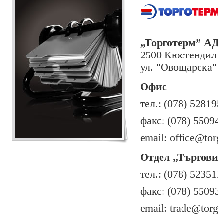
„
Торготерм
”
А
2500 Кюстендил
ул. "Овощарска"
Oфис
тел.: (078) 52819
факс: (078) 5509
email:
office@to
Отдел
„
Търгови
тел.: (078) 52351
факс: (078) 5509
email:
trade@tor