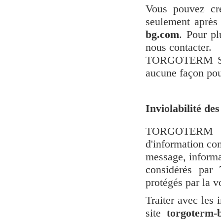
Vous pouvez cré
seulement après 
bg.com
. Pour pl
nous contacter.
TORGOTERM S.A. 
aucune façon pour
Inviolabilité des
TORGOTERM S.A
d'information con
message, informat
considérés pa
protégés par la v
Traiter avec les
site
torgoterm
-