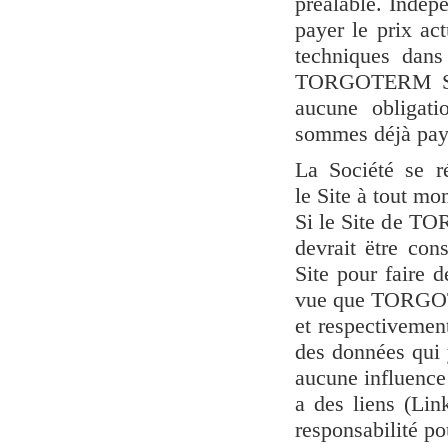
préalable. Indépe
payer le prix ac
techniques dans
TORGOTERM S.A. 
aucune obligati
sommes déjà payée
La Société se r
le Site à tout mo
Si le Site de TO
devrait ëtre con
Site pour faire d
vue que TORGOTE
et respectivement
des données qui
aucune influence 
a des liens (Lin
responsabilité po