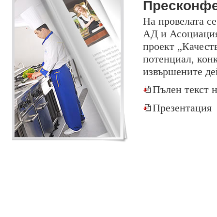
Пресконфе
На провелата с
АД и Асоциация
проект „Качест
потенциал, конк
извършените де
Пълен текст 
Презентация