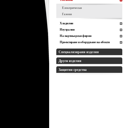
Електрически
Газови
Хладилни
Неутрални
На партньорски фирми
Проектиране и оборудване на обекти
Специализирани изделия
Други изделия
Защитни средства