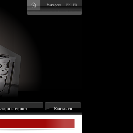
Български
EN
|
FR
утори и сервиз
Контакти