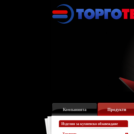
Компанията
Продукти
Изделия за кухненско обзавеждане
Топлинни