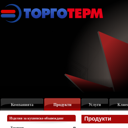
Компанията
Продукти
Услуги
Клие
Продукти
Изделия за кухненско обзавеждане
Топлинни