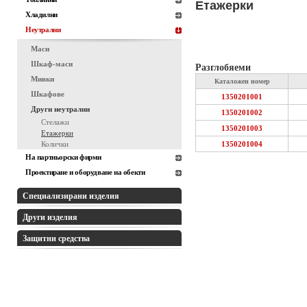
Етажерки
Хладилни
Неутрални
Маси
Шкаф-маси
Разглобяеми
Мивки
Каталожен номер
Шкафове
1350201001
Други неутрални
1350201002
Стелажи
1350201003
Етажерки
Колички
1350201004
На партньорски фирми
Проектиране и оборудване на обекти
Специализирани изделия
Други изделия
Защитни средства